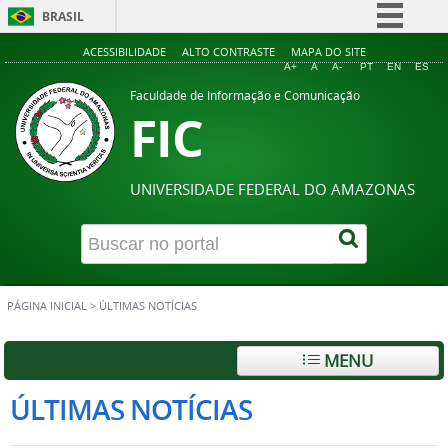
BRASIL
Simplifique!
ACESSIBILIDADE
ALTO CONTRASTE
MAPA DO SITE
A+
A
A-
PT
EN
ES
Comunica BR
Faculdade de Informação e Comunicação
FIC
Participe
Acesso à informação
Legislação
UNIVERSIDADE FEDERAL DO AMAZONAS
Canais
PÁGINA INICIAL
>
ÚLTIMAS NOTÍCIAS
MENU
ÚLTIMAS NOTÍCIAS