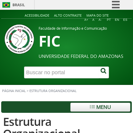
BRASIL
Simplifique!
ACESSIBILIDADE
ALTO CONTRASTE
MAPA DO SITE
A+
A
A-
PT
EN
ES
Comunica BR
Faculdade de Informação e Comunicação
FIC
Participe
Acesso à informação
Legislação
UNIVERSIDADE FEDERAL DO AMAZONAS
Canais
PÁGINA INICIAL
>
ESTRUTURA ORGANIZACIONAL
MENU
Estrutura