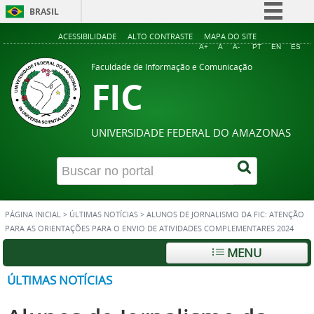
BRASIL
Simplifique!
ACESSIBILIDADE
ALTO CONTRASTE
MAPA DO SITE
A+
A
A-
PT
EN
ES
Comunica BR
Faculdade de Informação e Comunicação
FIC
Participe
Acesso à informação
Legislação
UNIVERSIDADE FEDERAL DO AMAZONAS
Canais
PÁGINA INICIAL
>
ÚLTIMAS NOTÍCIAS
>
ALUNOS DE JORNALISMO DA FIC: ATENÇÃO
PARA AS ORIENTAÇÕES PARA O ENVIO DE ATIVIDADES COMPLEMENTARES 2024
MENU
ÚLTIMAS NOTÍCIAS