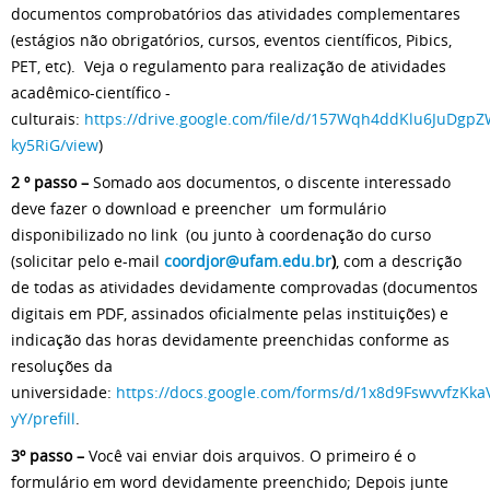
documentos comprobatórios das atividades complementares
(estágios não obrigatórios, cursos, eventos científicos, Pibics,
PET, etc). Veja o regulamento para realização de atividades
acadêmico-científico -
culturais:
https://drive.google.com/file/d/157Wqh4ddKlu6JuDgpZ
ky5RiG/view
)
2 º passo –
Somado aos documentos, o discente interessado
deve fazer o download e preencher um formulário
disponibilizado no link (ou junto à coordenação do curso
(solicitar pelo e-mail
coordjor@ufam.edu.br
)
, com a descrição
de todas as atividades devidamente comprovadas (documentos
digitais em PDF, assinados oficialmente pelas instituições) e
indicação das horas devidamente preenchidas conforme as
resoluções da
universidade:
https://docs.google.com/forms/d/1x8d9FswvvfzK
yY/prefill
.
3º passo –
Você vai enviar dois arquivos. O primeiro é o
formulário em word devidamente preenchido; Depois junte