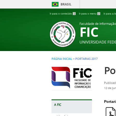
BRASIL
Ir para o conteúdo
1
Ir para o menu
2
Ir para a
Faculdade de Informaçã
FIC
UNIVERSIDADE FE
PÁGINA INICIAL
>
PORTARIAS 2017
Po
Publicad
12 de Ju
Portar
A FIC