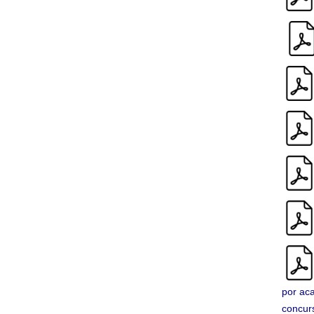
por ac
concur