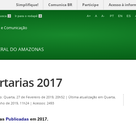
Simplifique!
Comunica BR
Participe
Acesso à infor
 busca
3
Ir para o rodapé
4
A+
A
A-
PT
EN
ES
o e Comunicação
DERAL DO AMAZONAS
rtarias 2017
o: Quarta, 27 de Fevereiro de 2019, 20h52
|
Última atualização em Quarta,
nho de 2019, 11h24
|
Acessos: 2493
ias
Publicadas
em 2017.