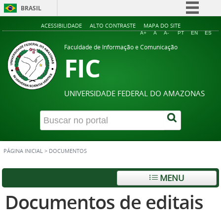
BRASIL
Simplifique!
ACESSIBILIDADE
ALTO CONTRASTE
MAPA DO SITE
A+
A
A-
PT
EN
ES
Comunica BR
Faculdade de Informação e Comunicação
FIC
Participe
Acesso à informação
Legislação
UNIVERSIDADE FEDERAL DO AMAZONAS
Canais
PÁGINA INICIAL
>
DOCUMENTOS
MENU
Documentos de editais