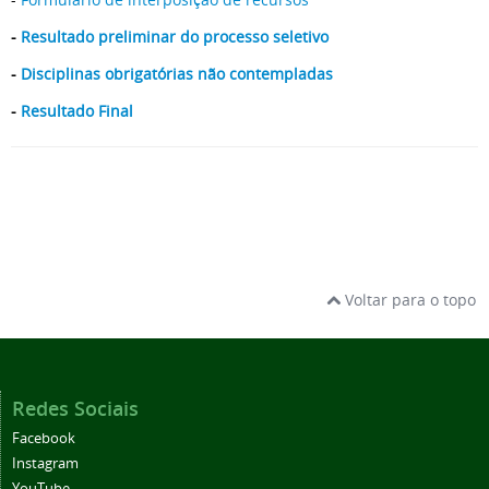
-
Resultado preliminar do processo seletivo
-
Disciplinas obrigatórias não contempladas
-
Resultado Final
Voltar para o topo
Redes Sociais
Facebook
Instagram
YouTube