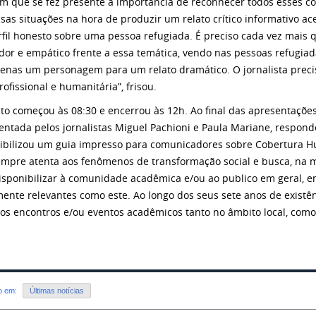
m que se fez presente a importância de reconhecer todos esses c
sas situações na hora de produzir um relato crítico informativo ac
fil honesto sobre uma pessoa refugiada. É preciso cada vez mais q
dor e empático frente a essa temática, vendo nas pessoas refugia
enas um personagem para um relato dramático. O jornalista precis
rofissional e humanitária”, frisou.
to começou às 08:30 e encerrou às 12h. Ao final das apresentaçõe
entada pelos jornalistas Miguel Pachioni e Paula Mariane, respon
ibilizou um guia impresso para comunicadores sobre Cobertura Hum
empre atenta aos fenômenos de transformação social e busca, na m
isponibilizar à comunidade acadêmica e/ou ao publico em geral, e
mente relevantes como este. Ao longo dos seus sete anos de existênc
ios encontros e/ou eventos acadêmicos tanto no âmbito local, como 
do em:
Últimas notícias