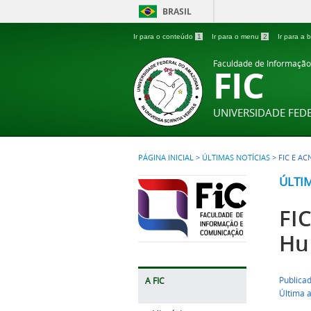
BRASIL
Ir para o conteúdo
1
Ir para o menu
2
Ir para a
Faculdade de Informaçã
FIC
UNIVERSIDADE FE
PÁGINA INICIAL
>
ÚLTIMAS NOTÍCIAS
>
FIC E A
ÚLTI
FI
Hu
Publicad
A FIC
Última 