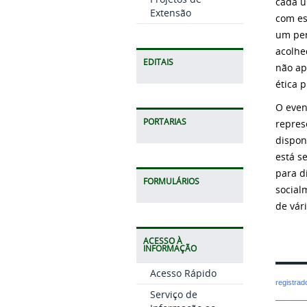
cada u
Extensão
com es
um per
acolhe
EDITAIS
não ap
ética p
O even
PORTARIAS
repres
dispon
está s
para d
FORMULÁRIOS
social
de vár
ACESSO À
INFORMAÇÃO
Acesso Rápido
registra
Serviço de