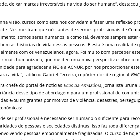
ade, deixar marcas irreversíveis na vida do ser humano”, destacou 
.
nha visão, cursos como este nos convidam a fazer uma reflexão pr
ade. Nos mostram que nós, antes de sermos profissionais de Comu
imento, somos seres humanos, e como tal, devemos sempre estar c
 bem as histórias de vida dessas pessoas. E esta é uma realidade
palmente com os venezuelanos, agora. Foi muito bom perceber este
er mais humanizada, que me deu uma nova perspectiva sobre o meu
nidade para agradecer a FIC e a ACNUR, por nos proporcionar est
ara a vida”, ratificou Gabriel Ferreira, repórter do site regional
BNC
ora-chefe do portal de notícias
Ecos da Amazônia
, jornalista Bruna
rtância desse tipo de abordagem para um profissional de comunic
adas e/ou imigrantes por motivos de violência, desastres, perseguiçõ
conômicas:
 de ser profissional é necessário ser humano o suficiente para reco
aridades de pessoas e sociedades distintas. Isso faz toda diferen
envolvendo pessoas emocionalmente fragilizadas. O curso de hoje f