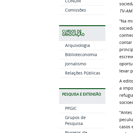
CONDIR
socied
Comissões
TV-AM
“Na mi
socied
CURSOS DE
GRADUAÇÃO
conhec
contar
Arquivologia
princi
Biblioteconomia
escrev
Jornalismo
oportu
levar p
Relações Públicas
A edit
a impo
PESQUISA E EXTENSÃO
refugi
socioe
PPGIC
“Antes
Grupos de
peculi
Pesquisa
casos 
Projetos de