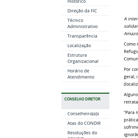
Histórico
Direção da FIC
A inte
Técnico
solida
Administrativo
Amazo
Transparência
Como n
Localização
Refugi
Estrutura
Comuni
Organizacional
Por co
Horário de
geral,
Atendimento
(local
Alguns
CONSELHO DIRETOR
retrat
“Para 
Conselheiro(a)s
prátic
Atas do CONDIR
sofrim
Resoluções do
ignorâ