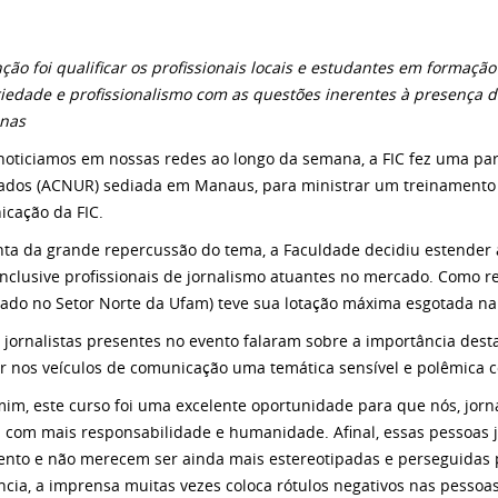
nção foi qualificar os profissionais locais e estudantes em formaçã
riedade e profissionalismo com as questões inerentes à presença 
nas
oticiamos em nossas redes ao longo da semana, a FIC fez uma pa
ados (ACNUR) sediada em Manaus, para ministrar um treinamento v
cação da FIC.
nta da grande repercussão do tema, a Faculdade decidiu estender a
 inclusive profissionais de jornalismo atuantes no mercado. Como re
izado no Setor Norte da Ufam) teve sua lotação máxima esgotada na
 jornalistas presentes no evento falaram sobre a importância de
ar nos veículos de comunicação uma temática sensível e polêmica c
mim, este curso foi uma excelente oportunidade para que nós, jorn
a com mais responsabilidade e humanidade. Afinal, essas pessoas 
ento e não merecem ser ainda mais estereotipadas e perseguidas 
ncia, a imprensa muitas vezes coloca rótulos negativos nas pessoas,