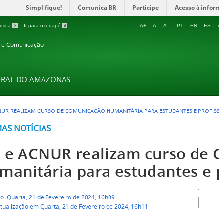
Simplifique!
Comunica BR
Participe
Acesso à infor
 busca
3
Ir para o rodapé
4
A+
A
A-
PT
EN
ES
o e Comunicação
DERAL DO AMAZONAS
CNUR REALIZAM CURSO DE COMUNICAÇÃO HUMANITÁRIA PARA ESTUDANTES E PROFISS
MAS NOTÍCIAS
C e ACNUR realizam curso de
manitária para estudantes e p
o: Quarta, 21 de Fevereiro de 2024, 16h09
atualização em Quarta, 21 de Fevereiro de 2024, 16h11