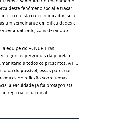
ontextos e saber lidar humanamente
erca deste fenômeno social e traçar
ue o jornalista ou comunicador, seja
das um semelhante em dificuldades e
a ser atualizado, considerando a
s, a equipe do ACNUR-Brasil
deu algumas perguntas da plateia e
anitária a todos os presentes. A FIC
edida do possível, essas parcerias
ncontros de reflexão sobre temas
ia, a Faculdade já foi protagonista
no regional e nacional.