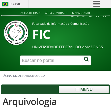
BRASIL
Simplifique!
ACESSIBILIDADE
ALTO CONTRASTE
MAPA DO SITE
A+
A
A-
PT
EN
ES
Comunica BR
Faculdade de Informação e Comunicação
FIC
Participe
Acesso à informação
Legislação
UNIVERSIDADE FEDERAL DO AMAZONAS
Canais
PÁGINA INICIAL
>
ARQUIVOLOGIA
MENU
Arquivologia