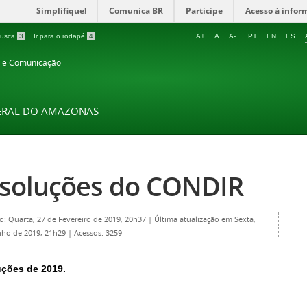
Simplifique!
Comunica BR
Participe
Acesso à infor
 busca
3
Ir para o rodapé
4
A+
A
A-
PT
EN
ES
o e Comunicação
DERAL DO AMAZONAS
soluções do CONDIR
o: Quarta, 27 de Fevereiro de 2019, 20h37
|
Última atualização em Sexta,
nho de 2019, 21h29
|
Acessos: 3259
ções de 2019.