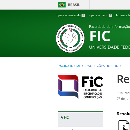
BRASIL
Ir para o conteúdo
1
Ir para o menu
2
Ir para a
Faculdade de Informaçã
FIC
UNIVERSIDADE FE
PÁGINA INICIAL
>
RESOLUÇÕES DO CONDIR
Re
Publicad
07 de Ju
Resolu
A FIC