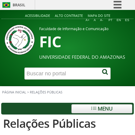
BRASIL
Simplifique!
ACESSIBILIDADE
ALTO CONTRASTE
MAPA DO SITE
A+
A
A-
PT
EN
ES
Comunica BR
Faculdade de Informação e Comunicação
FIC
Participe
Acesso à informação
Legislação
UNIVERSIDADE FEDERAL DO AMAZONAS
Canais
PÁGINA INICIAL
>
RELAÇÕES PÚBLICAS
MENU
Relações Públicas