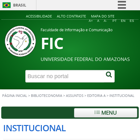
BRASIL
Simplifique!
ACESSIBILIDADE
ALTO CONTRASTE
MAPA DO SITE
A+
A
A-
PT
EN
ES
Comunica BR
Faculdade de Informação e Comunicação
FIC
Participe
Acesso à informação
Legislação
UNIVERSIDADE FEDERAL DO AMAZONAS
Canais
PÁGINA INICIAL
>
BIBLIOTECONOMIA
>
ASSUNTOS
>
EDITORIA A
>
INSTITUCIONAL
MENU
INSTITUCIONAL