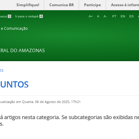
Simplifique!
Comunica BR
Participe
Acesso à infor
 busca
3
Ir para o rodapé
4
A+
A
A-
PT
EN
ES
o e Comunicação
DERAL DO AMAZONAS
OS
SUNTOS
tualização em Quarta, 06 de Agosto de 2025, 17h21
á artigos nesta categoria. Se subcategorias são exibidas 
s.