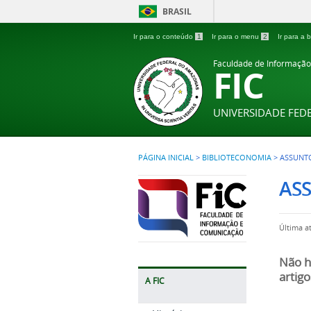
BRASIL
Ir para o conteúdo
1
Ir para o menu
2
Ir para a
Faculdade de Informaçã
FIC
UNIVERSIDADE FE
PÁGINA INICIAL
>
BIBLIOTECONOMIA
>
ASSUNT
AS
Última a
Não h
artigo
A FIC