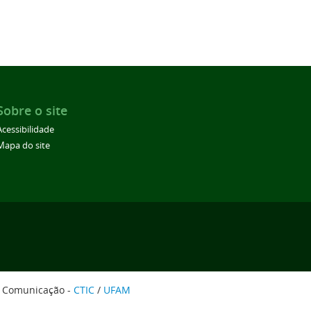
Sobre o site
Acessibilidade
Mapa do site
e Comunicação -
CTIC
/
UFAM