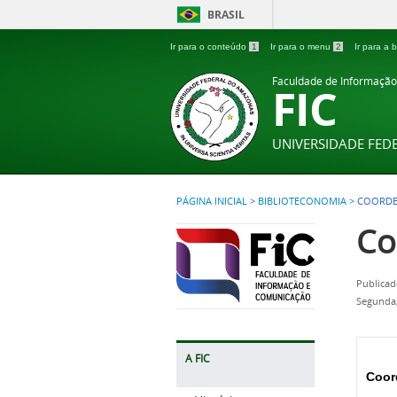
BRASIL
Ir para o conteúdo
1
Ir para o menu
2
Ir para a
Faculdade de Informaçã
FIC
UNIVERSIDADE FE
PÁGINA INICIAL
>
BIBLIOTECONOMIA
>
COORD
Co
Publicad
Segunda,
A FIC
Coor