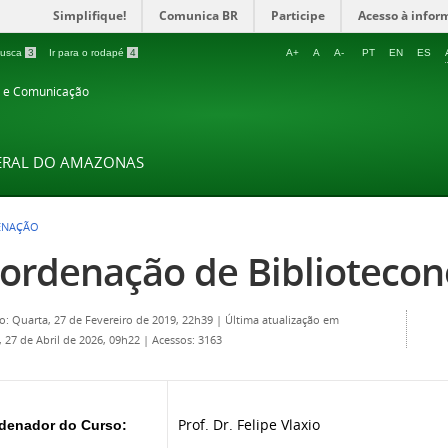
Simplifique!
Comunica BR
Participe
Acesso à infor
 busca
3
Ir para o rodapé
4
A+
A
A-
PT
EN
ES
o e Comunicação
DERAL DO AMAZONAS
ENAÇÃO
ordenação de Biblioteco
o: Quarta, 27 de Fevereiro de 2019, 22h39
|
Última atualização em
 27 de Abril de 2026, 09h22
|
Acessos: 3163
Prof. Dr. Felipe Vlaxio
denador do Curso: