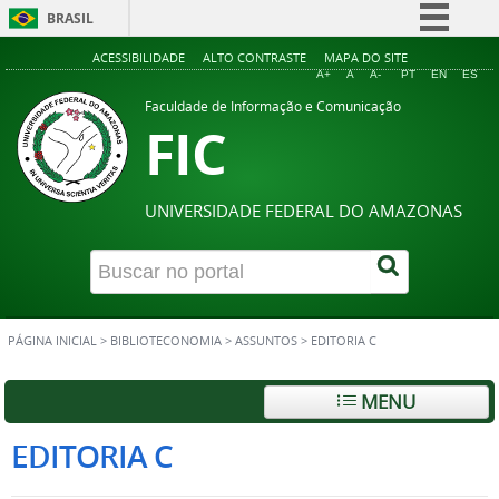
BRASIL
Simplifique!
ACESSIBILIDADE
ALTO CONTRASTE
MAPA DO SITE
A+
A
A-
PT
EN
ES
Comunica BR
Faculdade de Informação e Comunicação
FIC
Participe
Acesso à informação
Legislação
UNIVERSIDADE FEDERAL DO AMAZONAS
Canais
PÁGINA INICIAL
>
BIBLIOTECONOMIA
>
ASSUNTOS
>
EDITORIA C
MENU
EDITORIA C