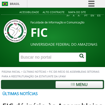
BRASIL
Simplifique!
ACESSIBILIDADE
ALTO CONTRASTE
MAPA DO SITE
A+
A
A-
PT
EN
ES
Comunica BR
Faculdade de Informação e Comunicação
FIC
Participe
Acesso à informação
Legislação
UNIVERSIDADE FEDERAL DO AMAZONAS
Canais
PÁGINA INICIAL
>
ÚLTIMAS NOTÍCIAS
>
FIC DÁ INÍCIO ÀS ASSEMBLEIAS SETORIAIS
PARA A REESTRUTURAÇÃO DA ESTATUINTE DA UFAM
MENU
ÚLTIMAS NOTÍCIAS