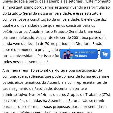
universidade a partir das assembleias setoriais. "Este momento
é importantíssimo porque nós estamos vivendo a reformulação
do Estatuto Geral da nossa universidade, e esse estatuto é
como se fosse a constituição da universidade. E é ele que diz
qual é a universidade que queremos construir para os
próximos anos. Atualmente, o Estatuto Geral da Ufam está
bastante defasado. Apesar de ele ser de 2001, boa parte dele
ainda vem da década de 70, no período da Ditadura. Então,
esse é um momento privilegiado para democratizarmos a
nossa universidade. Por isso é fundamental a participação de
todos nessas assembleias".
A primeira reunião setorial da FIC teve boa participação da
comunidade acadêmica, que pode compor de forma equânime
os seis eixos temáticos da Assembleia com representantes de
cada segmento da Faculdade: docente, discente e
administrativo. Nos próximos dias, os Grupos de Trabalho (GTs)
ou comissões definidas na Assembleia Setorial vão se reunir
para discutir e formular suas propostas, para apresenta-las a
partir da próxima segunda-feira, a todos os membros