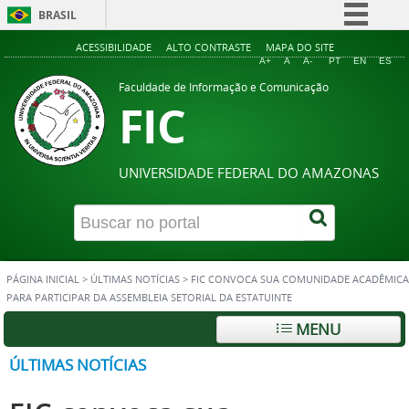
BRASIL
Simplifique!
ACESSIBILIDADE
ALTO CONTRASTE
MAPA DO SITE
A+
A
A-
PT
EN
ES
Comunica BR
Faculdade de Informação e Comunicação
FIC
Participe
Acesso à informação
Legislação
UNIVERSIDADE FEDERAL DO AMAZONAS
Canais
PÁGINA INICIAL
>
ÚLTIMAS NOTÍCIAS
>
FIC CONVOCA SUA COMUNIDADE ACADÊMICA
PARA PARTICIPAR DA ASSEMBLEIA SETORIAL DA ESTATUINTE
MENU
ÚLTIMAS NOTÍCIAS