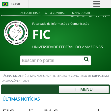
BRASIL
Simplifique!
ACESSIBILIDADE
ALTO CONTRASTE
MAPA DO SITE
A+
A
A-
PT
EN
ES
Comunica BR
Faculdade de Informação e Comunicação
FIC
Participe
Acesso à informação
Legislação
UNIVERSIDADE FEDERAL DO AMAZONAS
Canais
PÁGINA INICIAL
>
ÚLTIMAS NOTÍCIAS
>
FIC REALIZA IV CONGRESSO DE JORNALISMO
DA AMAZÔNIA - 2024
MENU
ÚLTIMAS NOTÍCIAS