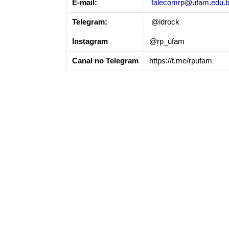
E-mail:
falecomrp@ufam.edu.b
Telegram:
@idrock
Instagram
@rp_ufam
Canal no Telegram
https://t.me/rpufam