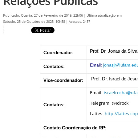
Relações Públicas
Publicado: Quarta, 27 de Fevereiro de 2019, 22h06
|
Última atualização em
Sábado, 25 de Outubro de 2025, 10h58
|
Acessos: 2457
Prof. Dr. Jonas da Sil
Coordenador:
Email:
jonasjr@ufam.edu
Contatos:
Prof. Dr. Israel de Jes
Vice-coordenador:
Email:
israelrocha@uf
Telegram: @idrock
Contatos:
Lattes:
http://lattes.c
Contato Coordenação de RP
: