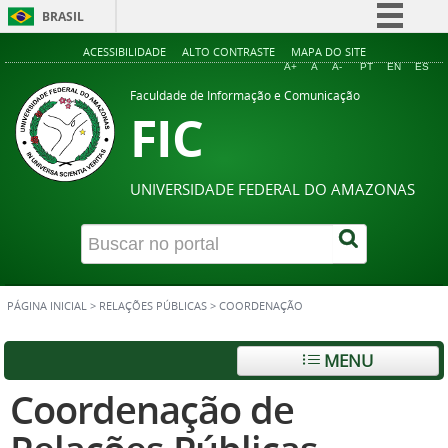
BRASIL
Simplifique!
ACESSIBILIDADE
ALTO CONTRASTE
MAPA DO SITE
A+
A
A-
PT
EN
ES
Comunica BR
Faculdade de Informação e Comunicação
FIC
Participe
Acesso à informação
Legislação
UNIVERSIDADE FEDERAL DO AMAZONAS
Canais
PÁGINA INICIAL
>
RELAÇÕES PÚBLICAS
>
COORDENAÇÃO
MENU
Coordenação de