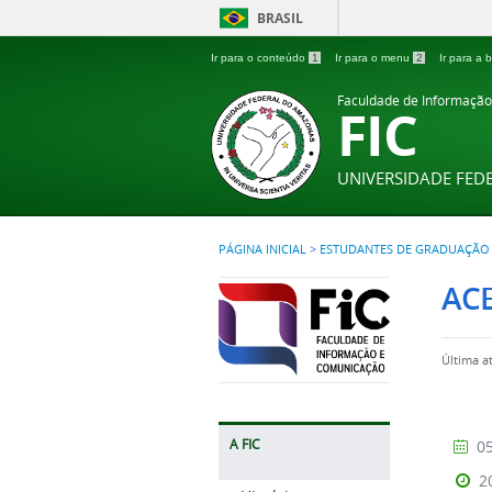
BRASIL
Ir para o conteúdo
1
Ir para o menu
2
Ir para a
Faculdade de Informaçã
FIC
UNIVERSIDADE FE
PÁGINA INICIAL
>
ESTUDANTES DE GRADUAÇÃO
ACE
Última a
A FIC
05
2