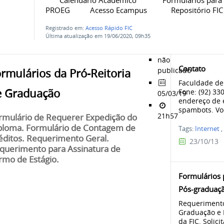
Calendário Acadêmico Formulários para 
PROEG Acesso Ecampus Repositó
Registrado em:
Acesso Rápido FIC
Última atualização em 19/06/2020, 09h35
não
Contato
publicado
rmulários da Pró-Reitoria
Faculdade de
e Graduação
Fone: (92) 33
05/03/19
endereço de 
spambots. Voc
21h57
rmulário de Requerer Expedição do
ploma. Formulário de Contagem de
Tags:
Internet
,
éditos. Requerimento Geral.
23/10/13
querimento para Assinatura de
rmo de Estágio.
Formulários 
Pós-graduaç
Requerimento -
Graduação e 
da FIC. Solic