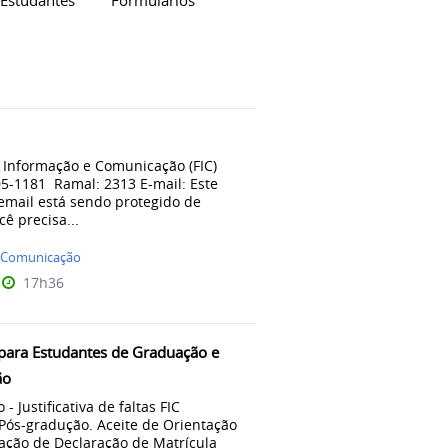
Estudantes Formulários
rio FIC
 Informação e Comunicação (FIC)
05-1181 Ramal: 2313 E-mail: Este
email está sendo protegido de
ê precisa...
Comunicação
17h36
para Estudantes de Graduação e
ão
 Justificativa de faltas FIC
Pós-gradução. Aceite de Orientação
itação de Declaração de Matrícula