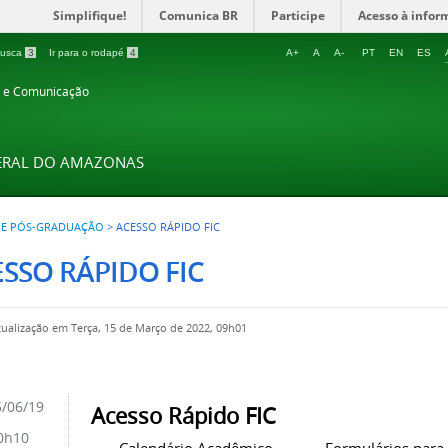
Simplifique!
Comunica BR
Participe
Acesso à infor
 busca
3
Ir para o rodapé
4
A+
A
A-
PT
EN
ES
o e Comunicação
DERAL DO AMAZONAS
 E PÓS-GRADUAÇÃO
>
ACESSO RÁPIDO FIC
SSO RÁPIDO FIC
tualização em Terça, 15 de Março de 2022, 09h01
/06/19
Acesso Rápido FIC
0h10