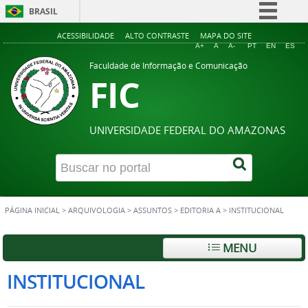
BRASIL
Simplifique!
ACESSIBILIDADE
ALTO CONTRASTE
MAPA DO SITE
A+
A
A-
PT
EN
ES
Comunica BR
Faculdade de Informação e Comunicação
FIC
Participe
Acesso à informação
Legislação
UNIVERSIDADE FEDERAL DO AMAZONAS
Canais
PÁGINA INICIAL
>
ARQUIVOLOGIA
>
ASSUNTOS
>
EDITORIA A
>
INSTITUCIONAL
MENU
INSTITUCIONAL