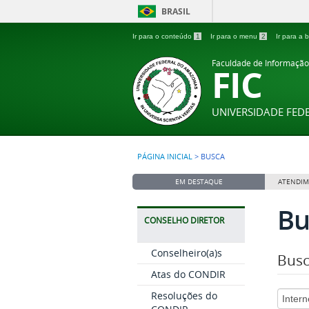
BRASIL
Ir para o conteúdo
1
Ir para o menu
2
Ir para a
Faculdade de Informaçã
FIC
UNIVERSIDADE FE
PÁGINA INICIAL
>
BUSCA
EM DESTAQUE
ATENDIM
Bu
CONSELHO DIRETOR
Conselheiro(a)s
Busc
Atas do CONDIR
Resoluções do