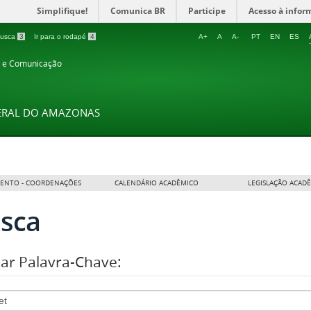
Simplifique!
Comunica BR
Participe
Acesso à infor
 busca
3
Ir para o rodapé
4
A+
A
A-
PT
EN
ES
o e Comunicação
DERAL DO AMAZONAS
ENTO - COORDENAÇÕES
CALENDÁRIO ACADÊMICO
LEGISLAÇÃO ACAD
sca
ar Palavra-Chave: